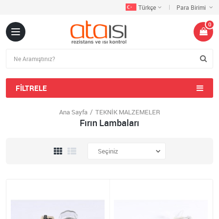
Türkçe
Para Birimi
0
FILTRELE
Ana Sayfa
TEKNİK MALZEMELER
Fırın Lambaları