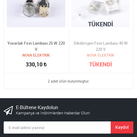
TÜKENDI
Yuvarlak Fırın Lambası 25 W 220
Dikdörtgen Fırın Lambası 40 W
V
220 V
NOVA ELEKTRİK
NOVA ELEKTRİK
330,10
TÜKENDİ
2 adet ürün bulunmuştur.
E-Bültene Kaydolun
Kampanya ve İndirimlerden Haberdar Olun!
Kaydol