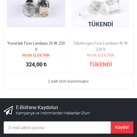
TÜKENDI
Yuvarlak Fırın Lambası 25 W 220
Dikdörtgen Fırın Lambası 40 W
V
220 V
NOVA ELEKTRİK
NOVA ELEKTRİK
324,00
TÜKENDİ
2 adet ürün bulunmuştur.
E-Bültene Kaydolun
Kampanya ve İndirimlerden Haberdar Olun!
Kaydol