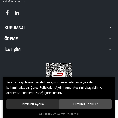
info@ataisi.com.tr
KURUMSAL
ÖDEME
İLETİŞİM
Size daha iyi hizmet verebilmek için internet sitemizde çerezler
kullanılmaktadır. Çerez Politikaları Aydınlatma Metni’ni okuyabilir ve
dilerseniz tercihlerinizi değiştirebilirsiniz.
Tercihleri Ayarla
Tümünü Kabul Et
© 2021 Ata Isı Rezistans ve Isı Kontrol Sistemleri San.Tic.Ltd.Şti. Tüm hakları
saklıdır.
Gizlilik ve Çerez Politikası