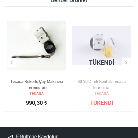
Benzer Ürünler
TÜKENDI
Tecasa Rekorlu Çay Makinesi
30-90 C Tek Kontak Tecasa
Termostatı
Termostat
TECASA
TECASA
990,30
TÜKENDİ
E-Bültene Kaydolun