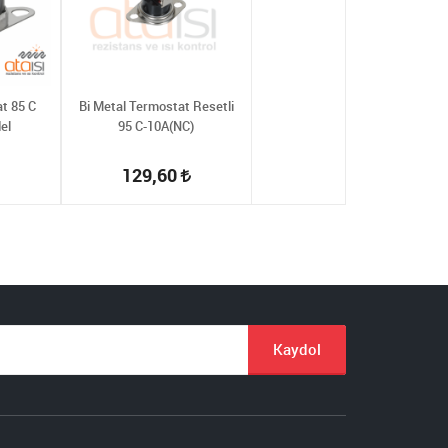
t 85 C
Bi Metal Termostat Resetli
el
95 C-10A(NC)
129,60
Kaydol