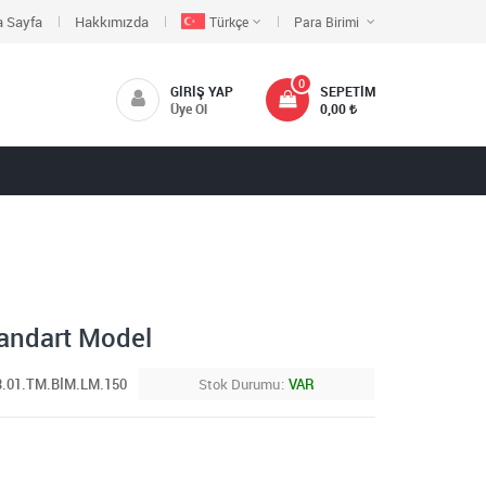
 Sayfa
Hakkımızda
Türkçe
Para Birimi
0
GIRIŞ YAP
SEPETIM
Üye Ol
0,00
tandart Model
3.01.TM.BİM.LM.150
Stok Durumu
VAR