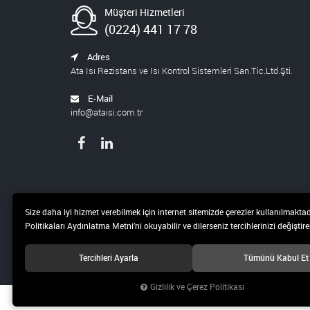
Müşteri Hizmetleri
(0224) 441 17 78
Adres
Ata Isı Rezistans ve Isı Kontrol Sistemleri San.Tic.Ltd.Şti.
E-Mail
info@ataisi.com.tr
Size daha iyi hizmet verebilmek için internet sitemizde çerezler kullanılmaktad
Politikaları Aydınlatma Metni’ni okuyabilir ve dilerseniz tercihlerinizi değiştireb
Tercihleri Ayarla
Tümünü Kabul Et
Gizlilik ve Çerez Politikası
© 2021 Ata Isı Rezistans ve Isı Kontrol Sistemleri San.Tic.Ltd.Şti. Tüm