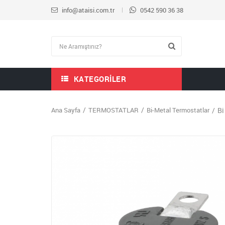
info@ataisi.com.tr
0542 590 36 38
KATEGORILER
Ana Sayfa
TERMOSTATLAR
Bi-Metal Termostatlar
Bi